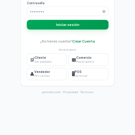
Contraseña
👁
Iniciar sesión
¿No tienes cuenta?
Crear Cuenta
Acceso para:
Cliente
Comercio
🛒
🏪
Ver pedidos
Panel admin
Vendedor
POS
👤
🖥️
Mis ventas
Terminal
posneto.com
·
Privacidad
·
Términos