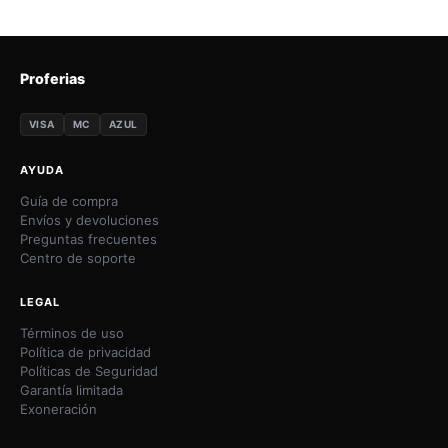
Proferias
VISA
MC
AZUL
AYUDA
Guía de compra
Envíos y devoluciones
Preguntas frecuentes
Centro de soporte
LEGAL
Términos de uso
Política de privacidad
Políticas de Seguridad
Garantía limitada
Exoneración